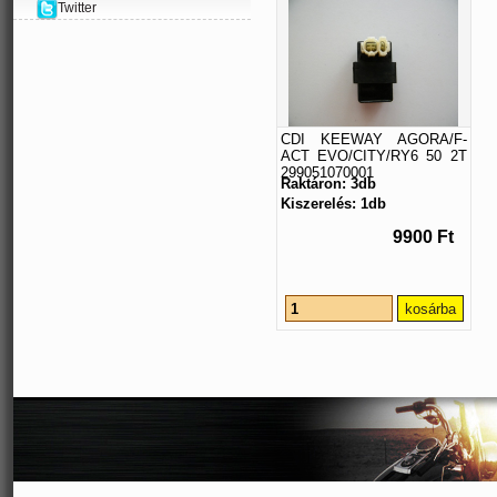
Twitter
CDI KEEWAY AGORA/F-
ACT EVO/CITY/RY6 50 2T
299051070001
Raktáron: 3db
Kiszerelés: 1db
9900 Ft