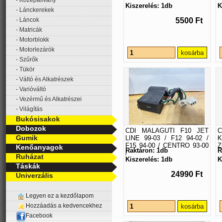
Középállvány
Kiszerelés: 1db
K
Lánckerekek
Láncok
5500 Ft
Matricák
Motorblokk
Motorlezárók
Szűrők
Tükör
Váltó és Alkatrészek
Varióváltó
Vezérmű és Alkatrészei
Világítás
Bukósisakok
Dobozok
CDI MALAGUTI F10 JET
C
Gumik
LINE 99-03 / F12 94-02 /
K
F15 94-00 / CENTRO 93-00
Z
Kenőanyagok
Raktáron: 1db
R
/
Ruházat
Kiszerelés: 1db
K
Táskák
24990 Ft
Univerzális
Legyen ez a kezdőlapom
Hozzáadás a kedvencekhez
Facebook