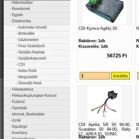
Akkumulátor
Bowdenek
Egyéb
Elektronika
Automata szivató
CDI Kymco Agility 50
N
Biztosíték
Gázbowden
Raktáron: 1db
R
Fesz Szabályzó
Kiszerelés: 1db
K
Gyújtás Alaplap
56725 Ft
Gyújtáskapcsoló
CDI
Index Relé
Megszakító
Önindító Relé
Fékalkatrész
Fékkar/kuplungkar-Konzol
Futómű
Gyertyák
Idomok, Burkolatok
Izzók
CDI Aprilia SR 50 94-00,
N
Kipufogó
Scarabeo 50 94-00, Rally
F
Kormány
LC, AREA 51, SONIC
Raktáron: 1db
R